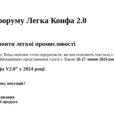
форуму Легка Конфа 2.0
зонти легкої промисловості
ки. Вона охоплює сотні підприємств, які виготовляють текстиль і
айяскравіших представників галузі у Львові
26-27 липня 2024 рок
а V2.0” у 2024 році:
інку покупців?
живання.
й продукт.