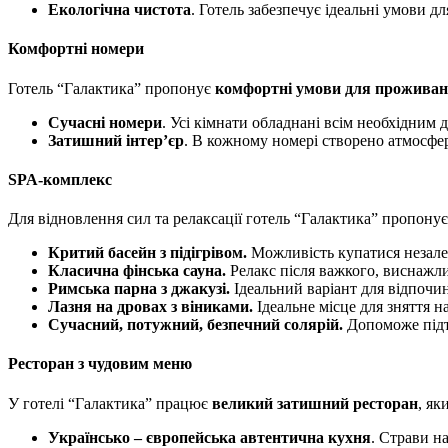
Екологічна чистота
. Готель забезпечує ідеальні умови д
Комфортні номери
Готель “Галактика” пропонує
комфортні умови для проживан
Сучасні номери
. Усі кімнати обладнані всім необхідним
Затишний інтер’єр
. В кожному номері створено атмосфе
SPA-комплекс
Для відновлення сил та релаксації готель “Галактика” пропонує
Критий басейн з підігрівом.
Можливість купатися незале
Класична фінська сауна.
Релакс після важкого, виснажли
Римська парна з джакузі.
Ідеальний варіант для відпочи
Лазня на дровах з віниками.
Ідеальне місце для зняття 
Сучасний, потужний, безпечний солярій.
Допоможе підт
Ресторан з чудовим меню
У готелі “Галактика” працює
великий затишний ресторан
, як
Українсько – європейська автентична кухня
. Страви н