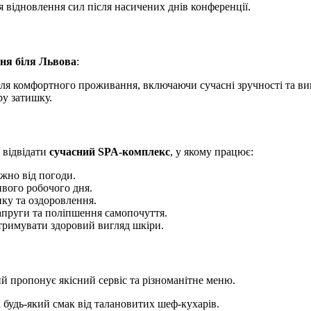
ля відновлення сил після насичених днів конференції.
ня біля Львова
:
 для комфортного проживання, включаючи сучасні зручності та ви
ру затишку.
 відвідати
сучасний SPA-комплекс
, у якому працює:
жно від погоди.
вого робочого дня.
нку та оздоровлення.
напруги та поліпшення самопочуття.
римувати здоровий вигляд шкіри.
ий пропонує якісний сервіс та різноманітне меню.
а будь-який смак від талановитих шеф-кухарів.