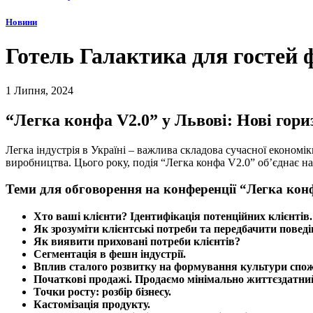
Новини
Готель Галактика для гостей 
1 Липня, 2024
“Легка конфа V2.0” у Львові: Нові гори
Легка індустрія в Україні – важлива складова сучасної економі
виробництва. Цього року, подія “Легка конфа V2.0” об’єднає н
Теми для обговорення на конференції “Легка конф
Хто ваші клієнти? Ідентифікація потенційних клієнтів.
Як зрозуміти клієнтські потреби та передбачити повед
Як виявити приховані потреби клієнтів?
Сегментація в фешн індустрії.
Вплив сталого розвитку на формування культури спо
Початкові продажі. Продаємо мінімально життєздатни
Точки росту: розбір бізнесу.
Кастомізація продукту.