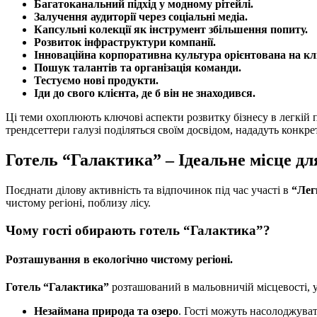
Багатоканальний підхід у модному рітейлі.
Залучення аудиторії через соціальні медіа.
Капсульні колекції як інструмент збільшення попиту.
Розвиток інфраструктури компанії.
Інноваційна корпоративна культура орієнтована на клі
Пошук талантів та організація команди.
Тестуємо нові продукти.
Іди до свого клієнта, де б він не знаходився.
Ці теми охоплюють ключові аспекти розвитку бізнесу в легкій п
трендсеттери галузі поділяться своїм досвідом, нададуть конкр
Готель “Галактика” – Ідеальне місце дл
Поєднати ділову активність та відпочинок під час участі в
“Лег
чистому регіоні, поблизу лісу.
Чому гості обирають готель “Галактика”?
Розташування в екологічно чистому регіоні.
Готель “Галактика”
розташований в мальовничій місцевості, у
Незаймана природа та озеро
. Гості можуть насолоджува