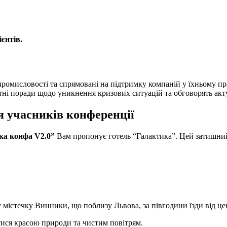
єнтів.
ромисловості та спрямовані на підтримку компаній у їхньому пра
етні поради щодо уникнення кризових ситуацій та обговорять акт
я учасників конференції
ка конфа V2.0”
Вам пропонує готель “Галактика”. Цей затишний
 містечку Винники, що поблизу Львова, за півгодини їзди від це
тися красою природи та чистим повітрям.