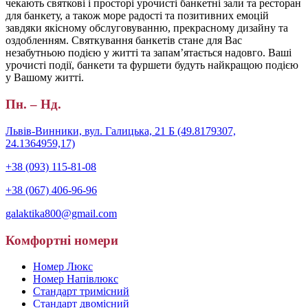
чекають святкові і просторі урочисті банкетні зали та ресторан
для банкету, а також море радості та позитивних емоцій
завдяки якісному обслуговуванню, прекрасному дизайну та
оздобленням. Святкування банкетів стане для Вас
незабутньою подією у житті та запам’ятається надовго. Ваші
урочисті події, банкети та фуршети будуть найкращою подією
у Вашому житті.
Пн. – Нд.
Львiв-Винники, вул. Гaлицька, 21 Б (49.8179307,
24.1364959,17)
+38 (093) 115-81-08
+38 (067) 406-96-96
galaktika800@gmail.com
Комфортні номери
Номер Люкс
Номер Напівлюкс
Стандарт тримісний
Стандарт двомісний